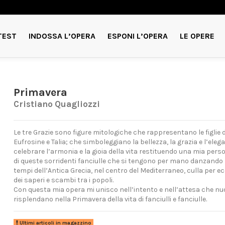
TEST
INDOSSA L’OPERA
ESPONI L’OPERA
LE OPERE
Primavera
Cristiano Quagliozzi
Le tre Grazie sono figure mitologiche che rappresentano le figlie d
Eufrosine e Talia; che simboleggiano la bellezza, la grazia e l’eleg
celebrare l’armonia e la gioia della vita restituendo una mia pers
di queste sorridenti fanciulle che si tengono per mano danzando ne
tempi dell’Antica Grecia, nel centro del Mediterraneo, culla per e
dei saperi e scambi tra i popoli.
Con questa mia opera mi unisco nell’intento e nell’attesa che nuo
risplendano nella Primavera della vita di fanciulli e fanciulle.
Ultimi articoli in magazzino