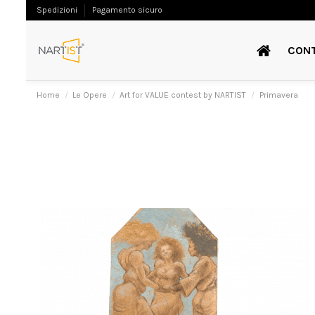
Spedizioni
Pagamento sicuro
CON
Home
Le Opere
Art for VALUE contest by NARTIST
Primavera