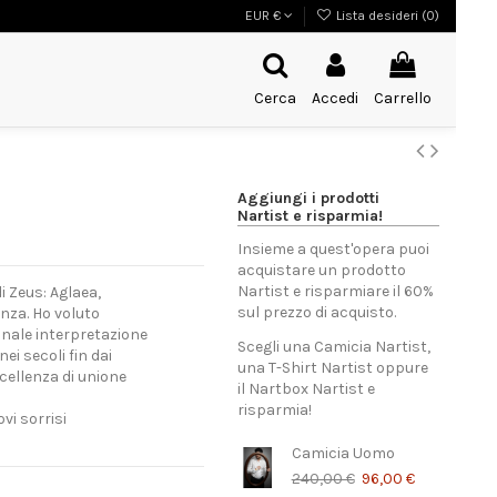
EUR €
Lista desideri (
0
)
Cerca
Accedi
Carrello
Aggiungi i prodotti
Nartist e risparmia!
Insieme a quest'opera puoi
acquistare un prodotto
Nartist e risparmiare il 60%
i Zeus: Aglaea,
sul prezzo di acquisto.
anza. Ho voluto
onale interpretazione
Scegli una Camicia Nartist,
i secoli fin dai
una T-Shirt Nartist oppure
ccellenza di unione
il Nartbox Nartist e
risparmia!
vi sorrisi
Camicia Uomo
240,00 €
96,00 €