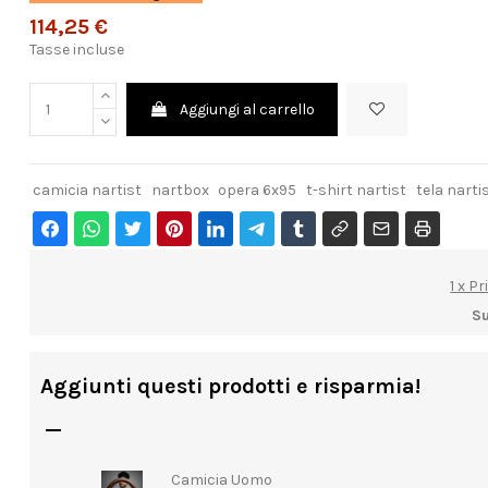
114,25 €
Tasse incluse
Aggiungi al carrello
camicia nartist
nartbox
opera 6x95
t-shirt nartist
tela narti
1 x P
Su
Aggiunti questi prodotti e risparmia!

Camicia Uomo