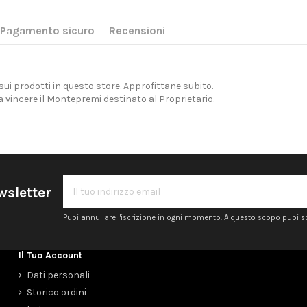
Pagamento sicuro
Recensioni
 sui prodotti in questo store. Approfittane subito.
a vincere il Montepremi destinato al Proprietario.
ewsletter
Puoi annullare l'iscrizione in ogni momento. A questo scopo puoi sc
Il Tuo Account
Dati personali
Storico ordini