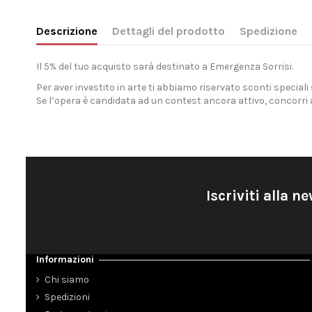
Descrizione
Dettagli del prodotto
Spedizione
Il 5% del tuo acquisto sarà destinato a
Emergenza Sorrisi
.
Per aver investito in arte ti abbiamo riservato sconti speciali
Se l’opera è candidata ad un contest ancora attivo, concorri 
Iscriviti alla n
Informazioni
Chi siamo
Spedizioni