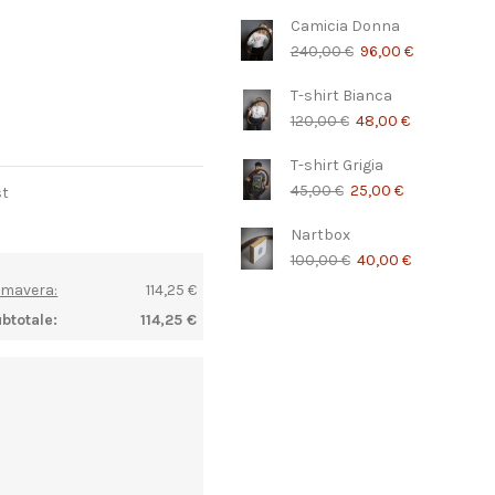
Camicia Donna
240,00 €
96,00 €
T-shirt Bianca
120,00 €
48,00 €
T-shirt Grigia
45,00 €
25,00 €
st
Nartbox
100,00 €
40,00 €
rimavera:
114,25 €
btotale:
114,25 €