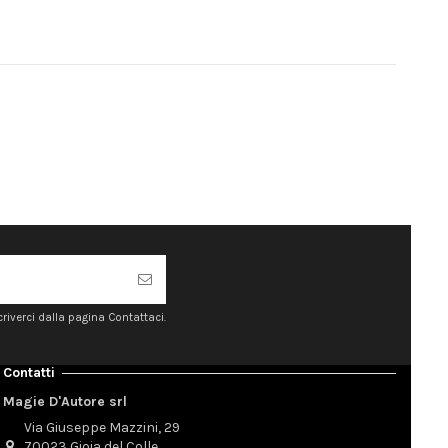
riverci dalla pagina Contattaci.
Contatti
Magie D'Autore srl
Via Giuseppe Mazzini, 29
70023 Gioia del Colle