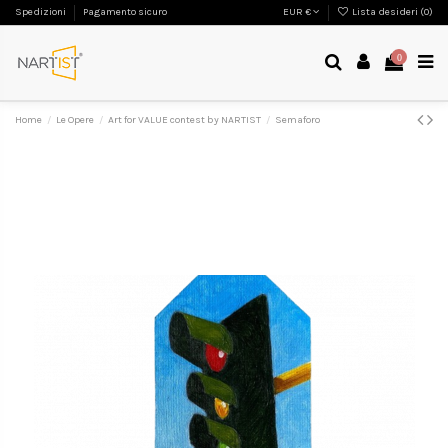
Spedizioni
Pagamento sicuro
EUR €
Lista desideri (
0
)
0
Home
Le Opere
Art for VALUE contest by NARTIST
Semaforo