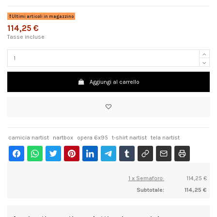
Ultimi articoli in magazzino
114,25 €
Tasse incluse
Aggiungi al carrello
camicia nartist
nartbox
opera 6x95
t-shirt nartist
tela nartist
1 x Semaforo:
114,25 €
Subtotale:
114,25 €