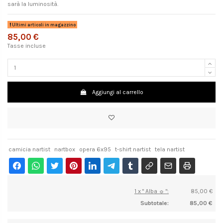
sarà la luminosità.
Ultimi articoli in magazzino
85,00 €
Tasse incluse
Aggiungi al carrello
camicia nartist
nartbox
opera 6x95
t-shirt nartist
tela nartist
1 x " Alba ☼ ":
85,00 €
Subtotale:
85,00 €