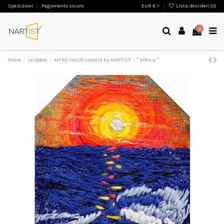
Spedizioni
Pagamento sicuro
EUR €
Lista desideri (
0
)
0
Home
Le Opere
Art for VALUE contest by NARTIST
" Alba ☼ "