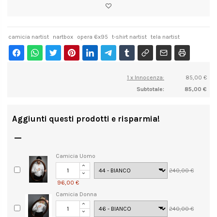
camicia nartist
nartbox
opera 6x95
t-shirt nartist
tela nartist
1 x Innocenza:
85,00 €
Subtotale:
85,00 €
Aggiunti questi prodotti e risparmia!

Camicia Uomo
240,00 €
96,00 €
Camicia Donna
240,00 €