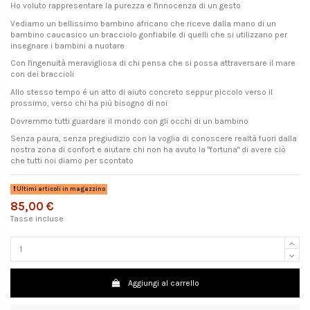
Ho voluto rappresentare la purezza e l'innocenza di un gesto
Vediamo un bellissimo bambino africano che riceve dalla mano di un
bambino caucasico un bracciolo gonfiabile di quelli che si utilizzano per
insegnare i bambini a nuotare
Con l'ingenuità meravigliosa di chi pensa che si possa attraversare il mare
con dei braccioli
Allo stesso tempo é un atto di aiuto concreto seppur piccolo verso il
prossimo, verso chi ha più bisogno di noi
Dovremmo tutti guardare il mondo con gli occhi di un bambino
Senza paura, senza pregiudizio con la voglia di conoscere realtà fuori dalla
nostra zona di confort e aiutare chi non ha avuto la "fortuna" di avere ciò
che tutti noi diamo per scontato
Ultimi articoli in magazzino
85,00 €
Tasse incluse
Aggiungi al carrello