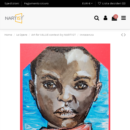
Spedizioni
Pagamento sicuro
EUR €
Lista desideri (
0
)
0
Home
Le Opere
Art for VALUE contest by NARTIST
Innocenza