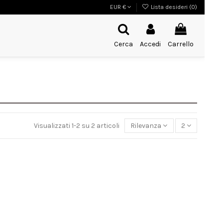
EUR €
Lista desideri (
0
)
Cerca
Accedi
Carrello
Visualizzati 1-2 su 2 articoli
Rilevanza
2