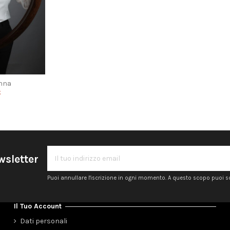
nna
€
ewsletter
Puoi annullare l'iscrizione in ogni momento. A questo scopo puoi sc
Il Tuo Account
Dati personali