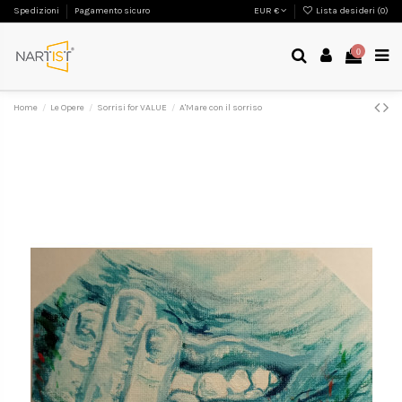
Spedizioni
Pagamento sicuro
EUR €
Lista desideri (
0
)
0
Home
Le Opere
Sorrisi for VALUE
A'Mare con il sorriso