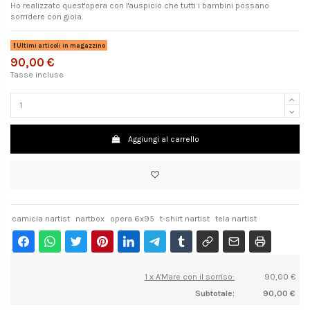
Ho realizzato quest'opera con l'auspicio che tutti i bambini possano
sorridere con gioia.
Ultimi articoli in magazzino
90,00 €
Tasse incluse
Aggiungi al carrello
camicia nartist
nartbox
opera 6x95
t-shirt nartist
tela nartist
1 x A'Mare con il sorriso:
90,00 €
Subtotale:
90,00 €