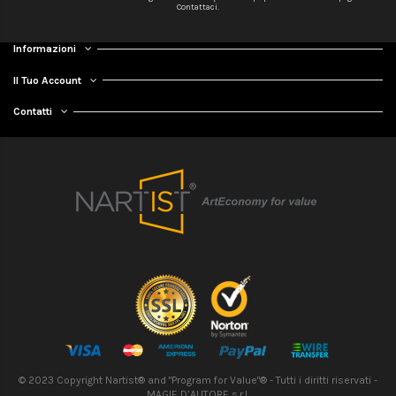
Contattaci.
Informazioni
Il Tuo Account
Contatti
© 2023 Copyright Nartist® and "Program for Value"® - Tutti i diritti riservati -
MAGIE D’AUTORE s.r.l.