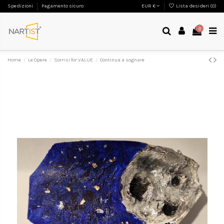
Spedizioni
Pagamento sicuro
EUR €
Lista desideri (
0
)
0
Home
Le Opere
Sorrisi for VALUE
Continua a sognare