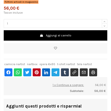
Ultimi articoli in magazzino
56,00 €
Tasse incluse
Aggiungi al carrello
camicia nartist
nartbox
opera 6x95
t-shirt nartist
tela nartist
1 x Continua a sognare:
56,00 €
Subtotale:
56,00 €
Aggiunti questi prodotti e risparmia!